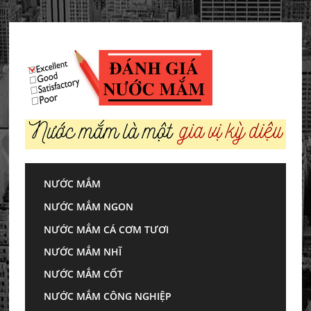
Skip
to
content
NƯỚC MẮM
Trang chủ
»
Thương hiệu nước mắm
»
Nước mắm
NƯỚC MẮM NGON
Nam Ngư thuộc công ty nào và năng lực sản xuất
ra sao?
NƯỚC MẮM CÁ CƠM TƯƠI
Nước mắm Nam
NƯỚC MẮM NHĨ
NƯỚC MẮM CỐT
Ngư thuộc công ty
NƯỚC MẮM CÔNG NGHIỆP