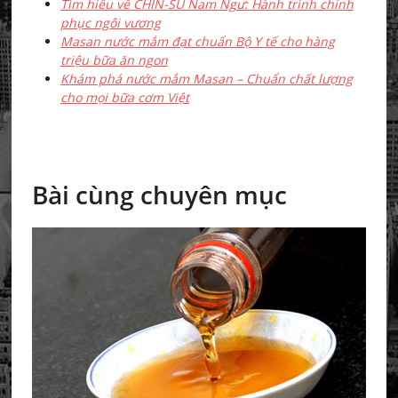
Tìm hiểu về CHIN-SU Nam Ngư: Hành trình chinh
phục ngôi vương
Masan nước mắm đạt chuẩn Bộ Y tế cho hàng
triệu bữa ăn ngon
Khám phá nước mắm Masan – Chuẩn chất lượng
cho mọi bữa cơm Việt
Bài cùng chuyên mục