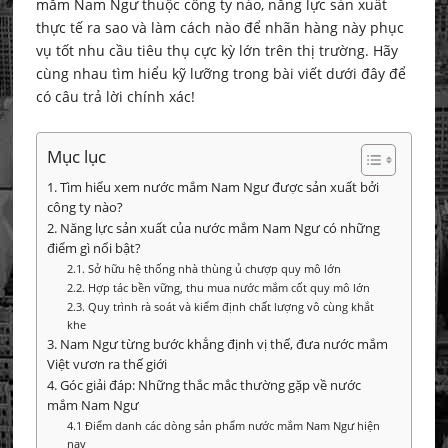
mắm Nam Ngư thuộc công ty nào, năng lực sản xuất
thực tế ra sao và làm cách nào để nhãn hàng này phục
vụ tốt nhu cầu tiêu thụ cực kỳ lớn trên thị trường. Hãy
cùng nhau tìm hiểu kỹ lưỡng trong bài viết dưới đây để
có câu trả lời chính xác!
Mục lục
1. Tìm hiểu xem nước mắm Nam Ngư được sản xuất bởi
công ty nào?
2. Năng lực sản xuất của nước mắm Nam Ngư có những
điểm gì nổi bật?
2.1. Sở hữu hệ thống nhà thùng ủ chượp quy mô lớn
2.2. Hợp tác bền vững, thu mua nước mắm cốt quy mô lớn
2.3. Quy trình rà soát và kiểm định chất lượng vô cùng khắt
khe
3. Nam Ngư từng bước khẳng định vị thế, đưa nước mắm
Việt vươn ra thế giới
4. Góc giải đáp: Những thắc mắc thường gặp về nước
mắm Nam Ngư
4.1 Điểm danh các dòng sản phẩm nước mắm Nam Ngư hiện
nay