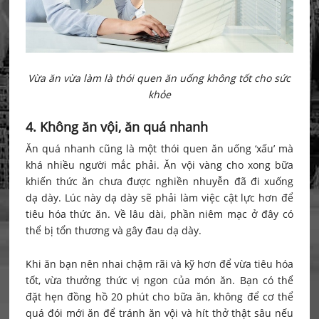
Vừa ăn vừa làm là thói quen ăn uống không tốt cho sức
khỏe
4. Không ăn vội, ăn quá nhanh
Ăn quá nhanh cũng là một thói quen ăn uống ‘xấu’ mà
khá nhiều người mắc phải. Ăn vội vàng cho xong bữa
khiến thức ăn chưa được nghiền nhuyễn đã đi xuống
dạ dày. Lúc này dạ dày sẽ phải làm việc cật lực hơn để
tiêu hóa thức ăn. Về lâu dài, phần niêm mạc ở đây có
thể bị tổn thương và gây đau dạ dày.
Khi ăn bạn nên nhai chậm rãi và kỹ hơn để vừa tiêu hóa
tốt, vừa thưởng thức vị ngon của món ăn. Bạn có thể
đặt hẹn đồng hồ 20 phút cho bữa ăn, không để cơ thể
quá đói mới ăn để tránh ăn vội và hít thở thật sâu nếu