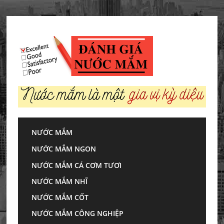
Skip
to
content
NƯỚC MẮM
Trang chủ
»
Tin sức khỏe
»
TOP 10 thói quen ăn
NƯỚC MẮM NGON
uống lành mạnh ai cũng nên biết
NƯỚC MẮM CÁ CƠM TƯƠI
TOP 10 thói quen
NƯỚC MẮM NHĨ
ăn uống lành mạnh
NƯỚC MẮM CỐT
NƯỚC MẮM CÔNG NGHIỆP
ai cũng nên biết