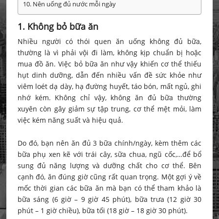
10. Nên uống đủ nước mỗi ngày
1. Không bỏ bữa ăn
Nhiều người có thói quen ăn uống không đủ bữa,
thường là vì phải vội đi làm, không kịp chuẩn bị hoặc
mua đồ ăn. Việc bỏ bữa ăn như vậy khiến cơ thể thiếu
hụt dinh dưỡng, dẫn đến nhiều vấn đề sức khỏe như
viêm loét dạ dày, hạ đường huyết, táo bón, mất ngủ, ghi
nhớ kém. Không chỉ vậy, không ăn đủ bữa thường
xuyên còn gây giảm sự tập trung, cơ thể mệt mỏi, làm
việc kém năng suất và hiệu quả.
Do đó, bạn nên ăn đủ 3 bữa chính/ngày, kèm thêm các
bữa phụ xen kẽ với trái cây, sữa chua, ngũ cốc,…để bổ
sung đủ năng lượng và dưỡng chất cho cơ thể. Bên
cạnh đó, ăn đúng giờ cũng rất quan trọng. Một gợi ý về
mốc thời gian các bữa ăn mà bạn có thể tham khảo là
bữa sáng (6 giờ – 9 giờ 45 phút), bữa trưa (12 giờ 30
phút – 1 giờ chiều), bữa tối (18 giờ – 18 giờ 30 phút).