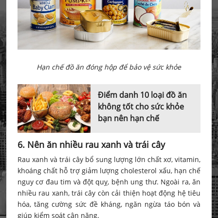
Hạn chế đồ ăn đóng hộp để bảo vệ sức khỏe
Điểm danh 10 loại đồ ăn
không tốt cho sức khỏe
bạn nên hạn chế
6. Nên ăn nhiều rau xanh và trái cây
Rau xanh và trái cây bổ sung lượng lớn chất xơ, vitamin,
khoáng chất hỗ trợ giảm lượng cholesterol xấu, hạn chế
nguy cơ đau tim và đột quỵ, bệnh ung thư. Ngoài ra, ăn
nhiều rau xanh, trái cây còn cải thiện hoạt động hệ tiêu
hóa, tăng cường sức đề kháng, ngăn ngừa táo bón và
giúp kiểm soát cân nặng.