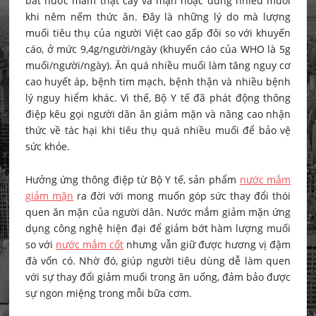
bát nước mắm thật cay và mặn hoặc dùng nhiều muối
khi nêm nếm thức ăn. Đây là những lý do mà lượng
muối tiêu thụ của người Việt cao gấp đôi so với khuyến
cáo, ở mức 9,4g/người/ngày (khuyến cáo của WHO là 5g
muối/người/ngày). Ăn quá nhiều muối làm tăng nguy cơ
cao huyết áp, bệnh tim mạch, bệnh thận và nhiều bệnh
lý nguy hiểm khác. Vì thế, Bộ Y tế đã phát động thông
điệp kêu gọi người dân ăn giảm mặn và nâng cao nhận
thức về tác hại khi tiêu thụ quá nhiều muối để bảo vệ
sức khỏe.
Hưởng ứng thông điệp từ Bộ Y tế, sản phẩm
nước mắm
giảm mặn
ra đời với mong muốn góp sức thay đổi thói
quen ăn mặn của người dân. Nước mắm giảm mặn ứng
dụng công nghệ hiện đại để giảm bớt hàm lượng muối
so với
nước mắm cốt
nhưng vẫn giữ được hương vị đậm
đà vốn có. Nhờ đó, giúp người tiêu dùng dễ làm quen
với sự thay đổi giảm muối trong ăn uống, đảm bảo được
sự ngon miệng trong mỗi bữa cơm.