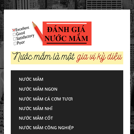
Skip
to
content
NƯỚC MẮM
Trang chủ
»
Bí quyết nấu ăn
»
Cách làm nước
NƯỚC MẮM NGON
mắm ăn bánh ướt thơm ngon đậm vị
NƯỚC MẮM CÁ CƠM TƯƠI
Cách làm nước
NƯỚC MẮM NHĨ
mắm ăn bánh ướt
NƯỚC MẮM CỐT
NƯỚC MẮM CÔNG NGHIỆP
thơm ngon đậm vị