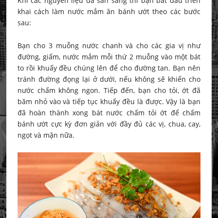
Khi các nguyên liệu đã sẵn sàng thì bạn bắt đầu triển
khai cách làm nước mắm ăn bánh ướt theo các bước
sau:
Bạn cho 3 muỗng nước chanh và cho các gia vị như
đường, giấm, nước mắm mỗi thứ 2 muỗng vào một bát
to rồi khuấy đều chúng lên để cho đường tan. Bạn nên
tránh đường đọng lại ở dưới, nếu không sẽ khiến cho
nước chấm không ngon. Tiếp đến, bạn cho tỏi, ớt đã
băm nhỏ vào và tiếp tục khuấy đều là được. Vậy là bạn
đã hoàn thành xong bát nước chấm tỏi ớt để chấm
bánh ướt cực kỳ đơn giản với đầy đủ các vị, chua, cay,
ngọt và mặn nữa.