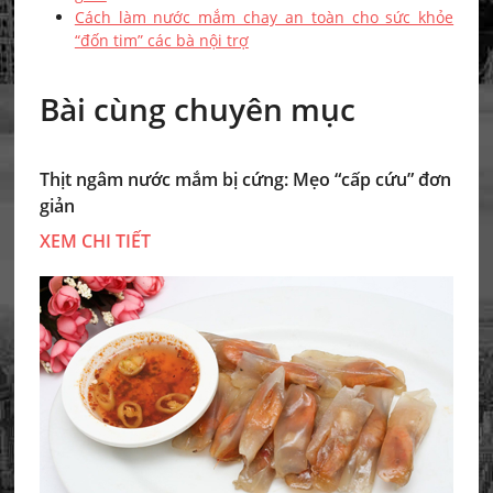
Cách làm nước mắm chay an toàn cho sức khỏe
“đốn tim” các bà nội trợ
Bài cùng chuyên mục
Thịt ngâm nước mắm bị cứng: Mẹo “cấp cứu” đơn
giản
XEM CHI TIẾT