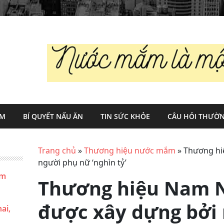
ẮM
BÍ QUYẾT NẤU ĂN
TIN SỨC KHỎE
CÂU HỎI THƯỜN
Trang chủ
»
Thương hiệu nước mắm
»
Thương hi
người phụ nữ ‘nghìn tỷ’
ắm
Thương hiệu Nam 
được xây dựng bởi
ai,