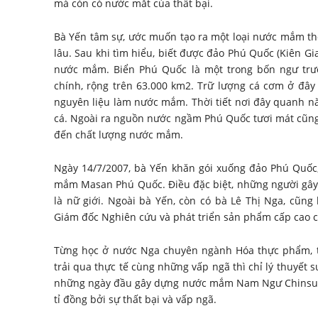
mà còn có nước mắt của thất bại.
Bà Yến tâm sự, ước muốn tạo ra một loại nước mắm t
lâu. Sau khi tìm hiểu, biết được đảo Phú Quốc (Kiên Gi
nước mắm. Biển Phú Quốc là một trong bốn ngư trườ
chính, rộng trên 63.000 km2. Trữ lượng cá cơm ở đây 
nguyên liệu làm nước mắm. Thời tiết nơi đây quanh n
cá. Ngoài ra nguồn nước ngầm Phú Quốc tươi mát cũng 
đến chất lượng nước mắm.
Ngày 14/7/2007, bà Yến khăn gói xuống đảo Phú Quốc
mắm Masan Phú Quốc. Điều đặc biệt, những người gâ
là nữ giới. Ngoài bà Yến, còn có bà Lê Thị Nga, cũng
Giám đốc Nghiên cứu và phát triển sản phẩm cấp cao 
Từng học ở nước Nga chuyên ngành Hóa thực phẩm, t
trải qua thực tế cùng những vấp ngã thì chỉ lý thuyết 
những ngày đầu gây dựng nước mắm Nam Ngư Chinsu củ
tỉ đồng bởi sự thất bại và vấp ngã.