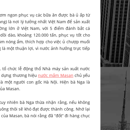
hơm ngon phục vụ các bữa ăn được bà ủ ấp từ
ang) là nơi lý tưởng nhất Việt Nam để sản xuất
ng lớn ở Việt Nam, với 5 điểm đánh bắt cá
dồi dào, khoảng 120.000 tấn, phục vụ tốt cho
ăm nóng ẩm, thích hợp cho việc ủ chượp muối
là một thuận lợi, vì nước ảnh hưởng trực tiếp
, tổ chức lễ động thổ Nhà máy sản xuất nước
y dựng thương hiệu
nước mắm Masan
chủ yếu
 là một người con gốc Hà Nội. Hiện bà Nga là
của Masan.
uy nhiên bà Nga thừa nhận rằng, nếu không
suông thôi sẽ khó đạt được thành công. Nhớ lại
a Masan, bà nói rằng đã “đốt” đi hàng chục