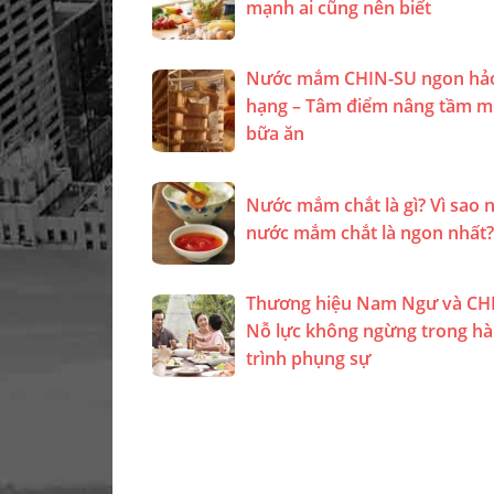
mạnh ai cũng nên biết
Nước mắm CHIN-SU ngon hả
hạng – Tâm điểm nâng tầm m
bữa ăn
Nước mắm chắt là gì? Vì sao n
nước mắm chắt là ngon nhất?
Thương hiệu Nam Ngư và CH
Nỗ lực không ngừng trong h
trình phụng sự