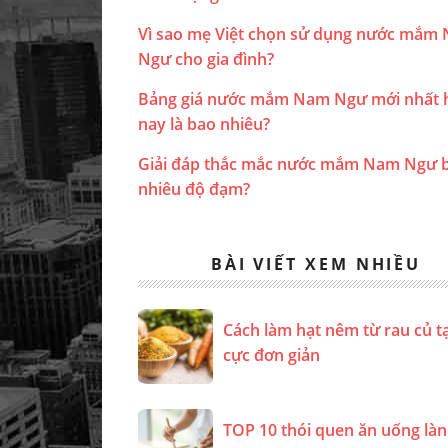
Vì sao mẹ Việt chọn sử dụng nước mắm
Ngư cho gia đình?
Bảng giá nước mắm Nam Ngư mới nhất 
nay là bao nhiêu?
Giải đáp thắc mắc nước mắm Nam Ngư 
nhiêu độ đạm?
BÀI VIẾT XEM NHIỀU
Cách làm hạt nêm từ rau củ t
cực đơn giản
TOP 10 thói quen ăn uống là