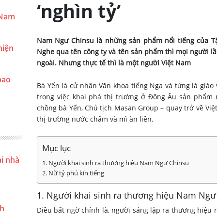
‘nghìn tỷ’
 Nam
Nam Ngư Chinsu là những sản phẩm nổi tiếng của Tậ
hiện
Nghe qua tên công ty và tên sản phẩm thì mọi người l
ngoài. Nhưng thực tế thì là một người Việt Nam
bao
Bà Yến là cử nhân Văn khoa tiếng Nga và từng là giáo
trong việc khai phá thị trường ở Đông Âu sản phẩm 
chồng bà Yến, Chủ tịch Masan Group – quay trở về Việ
thị trường nước chấm và mì ăn liền.
Mục lục
ại nhà
1. Người khai sinh ra thương hiệu Nam Ngư Chinsu
2. Nữ tỷ phú kín tiếng
1. Người khai sinh ra thương hiệu Nam Ngư
nh
Điều bất ngờ chính là, người sáng lập ra thương hiệ