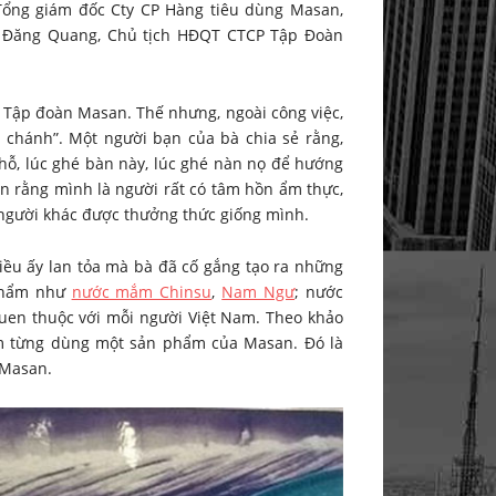
ổng giám đốc Cty CP Hàng tiêu dùng Masan,
 Đăng Quang, Chủ tịch HĐQT CTCP Tập Đoàn
i Tập đoàn Masan. Thế nhưng, ngoài công việc,
chánh”. Một người bạn của bà chia sẻ rằng,
 chỗ, lúc ghé bàn này, lúc ghé nàn nọ để hướng
n rằng mình là người rất có tâm hồn ẩm thực,
gười khác được thưởng thức giống mình.
iều ấy lan tỏa mà bà đã cố gắng tạo ra những
 phẩm như
nước mắm Chinsu
,
Nam Ngư
; nước
uen thuộc với mỗi người Việt Nam. Theo khảo
am từng dùng một sản phẩm của Masan. Đó là
 Masan.