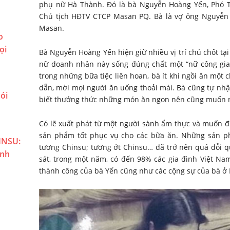
phụ nữ Hà Thành. Đó là bà Nguyễn Hoàng Yến, Phó T
Chủ tịch HĐTV CTCP Masan PQ. Bà là vợ ông Nguyễn
Masan.
o
ọi
Bà Nguyễn Hoàng Yến hiện giữ nhiều vị trí chủ chốt tạ
nữ doanh nhân này sống đúng chất một “nữ công gia 
trong những bữa tiệc liên hoan, bà ít khi ngồi ăn một
dẫn, mời mọi người ăn uống thoải mái. Bà cũng tự nhậ
ói
biết thưởng thức những món ăn ngon nên cũng muốn n
Có lẽ xuất phát từ một người sành ẩm thực và muốn đ
sản phẩm tốt phục vụ cho các bữa ăn. Những sản
INSU:
tương Chinsu; tương ớt Chinsu… đã trở nên quá đỗi q
ành
sát, trong một năm, có đến 98% các gia đình Việt N
thành công của bà Yến cũng như các cộng sự của bà ở