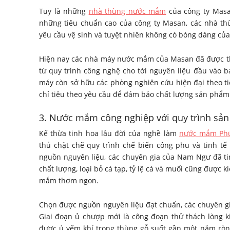
Tuy là những
nhà thùng nước mắm
của công ty Masa
những tiêu chuẩn cao của công ty Masan, các nhà th
yêu cầu vệ sinh và tuyệt nhiên không có bóng dáng của
Hiện nay các nhà máy nước mắm của Masan đã được thi
từ quy trình công nghệ cho tới nguyên liệu đầu và
máy còn sở hữu các phòng nghiên cứu hiện đại theo ti
chỉ tiêu theo yêu cầu để đảm bảo chất lượng sản phẩm
3. Nước mắm công nghiệp với quy trình sản 
Kế thừa tinh hoa lâu đời của nghề làm
nước mắm Ph
thủ chặt chẽ quy trình chế biến công phu và tinh tế 
nguồn nguyên liệu, các chuyên gia của Nam Ngư đã t
chất lượng, loại bỏ cá tạp, tỷ lệ cá và muối cũng được
mắm thơm ngon.
Chọn được nguồn nguyên liệu đạt chuẩn, các chuyên g
Giai đoạn ủ chượp mới là công đoạn thử thách lòng k
được ủ yếm khí trong thùng gỗ suốt gần một năm ròn