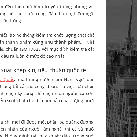
n đều theo mô hình truyền thống nhưng với
ùng hết sức chú trọng, đảm bảo nghiêm ngặt
 côn trùng.
ết lập hệ thống kiểm tra chất lượng chặt chẽ
o bán thành phẩm cũng như thành phẩm…. Nhà
êu chuẩn ISO 17025 với mục đích kiểm tra các
 đầu ra luôn ở mức độ cao nhất.
xuất khép kín, tiêu chuẩn quốc tế
ú Quốc
, nhà thùng nước mắm Nam Ngư tuân
trong tất cả các công đoạn. Từ việc lựa chọn
inh chọn kỹ càng, chỉ chọn mua nguồn cá cơm
 kiểm soát chặt chẽ để đảm bảo chất lượng nước
ia chỉ mới đi được một phần ba quãng đường.
iên nhẫn của người làm nghề, khi cá và muối
g, không đánh nát hay khuấy đảo. Trong suốt