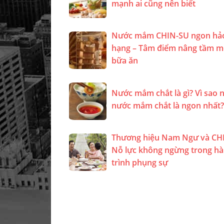
mạnh ai cũng nên biết
Nước mắm CHIN-SU ngon hả
hạng – Tâm điểm nâng tầm m
bữa ăn
Nước mắm chắt là gì? Vì sao n
nước mắm chắt là ngon nhất?
Thương hiệu Nam Ngư và CH
Nỗ lực không ngừng trong h
trình phụng sự