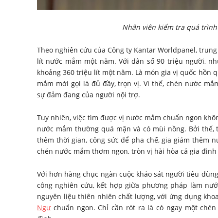
Nhân viên kiểm tra quá trìn
Theo nghiên cứu của Công ty Kantar Worldpanel, trun
lít nước mắm một năm. Với dân số 90 triệu người, n
khoảng 360 triệu lít một năm. Là món gia vị quốc hồn
mắm mới gọi là đủ đầy, trọn vị. Vì thế, chén nước m
sự đảm đang của người nội trợ.
Tuy nhiên, việc tìm được vị nước mắm chuẩn ngon không
nước mắm thường quá mặn và có mùi nồng. Bởi thế, tr
thêm thời gian, công sức để pha chế, gia giảm thêm n
chén nước mắm thơm ngon, tròn vị hài hòa cả gia đình 
Với hơn hàng chục ngàn cuộc khảo sát người tiêu dùn
công nghiên cứu, kết hợp giữa phương pháp làm nư
nguyên liệu thiên nhiên chất lượng, với ứng dụng khoa
Ngư
chuẩn ngon. Chỉ cần rót ra là có ngay một ché