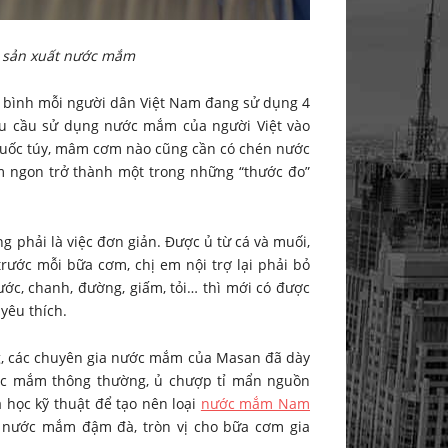
h sản xuất nước mắm
g bình mỗi người dân Việt Nam đang sử dụng 4
hu cầu sử dụng nước mắm của người Việt vào
 quốc túy, mâm cơm nào cũng cần có chén nước
ắm ngon trở thành một trong những “thước đo”
 phải là việc đơn giản. Được ủ từ cá và muối,
ước mỗi bữa cơm, chị em nội trợ lại phải bỏ
ước, chanh, đường, giấm, tỏi… thì mới có được
yêu thích.
g, các chuyên gia nước mắm của Masan đã dày
ớc mắm thông thường, ủ chượp tỉ mẩn nguồn
 học kỹ thuật để tạo nên loại
nước mắm Nam
n nước mắm đậm đà, tròn vị cho bữa cơm gia