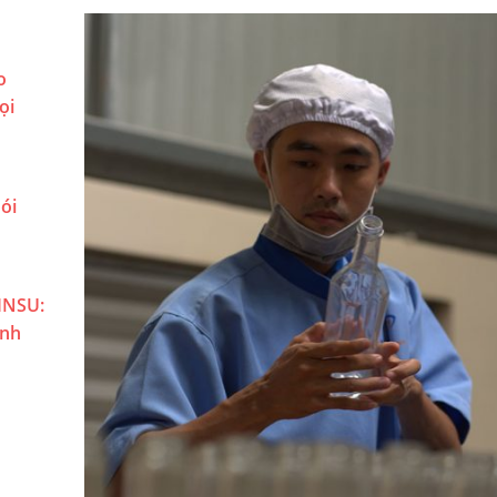
o
ọi
ói
INSU:
ành