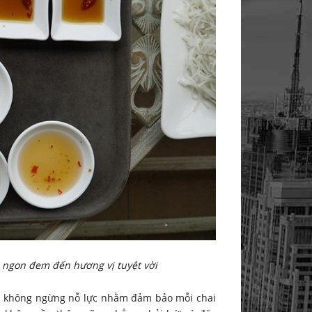
gon đem đến hương vị tuyệt vời
đã không ngừng nỗ lực nhằm đảm bảo mỗi chai