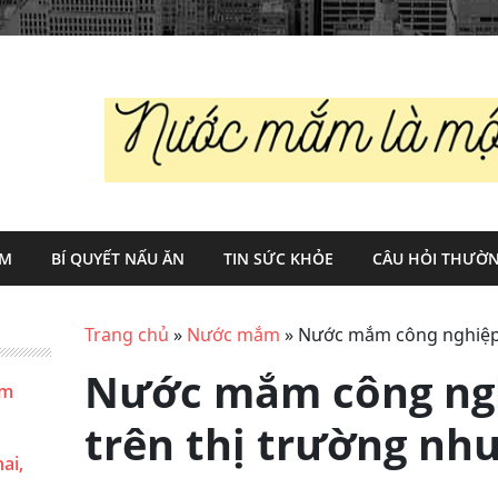
ẮM
BÍ QUYẾT NẤU ĂN
TIN SỨC KHỎE
CÂU HỎI THƯỜN
Trang chủ
»
Nước mắm
»
Nước mắm công nghiệp h
Nước mắm công ngh
ắm
trên thị trường nh
ai,