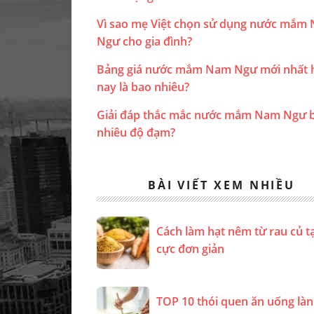
Vì sao mẹ Việt chọn sử dụng nước mắm
Ngư cho gia đình?
Bảng giá nước mắm Nam Ngư mới nhất 
nay là bao nhiêu?
Giải đáp thắc mắc nước mắm Nam Ngư 
nhiêu độ đạm?
BÀI VIẾT XEM NHIỀU
Cách làm hạt nêm từ rau củ t
cực đơn giản
TOP 10 thói quen ăn uống là