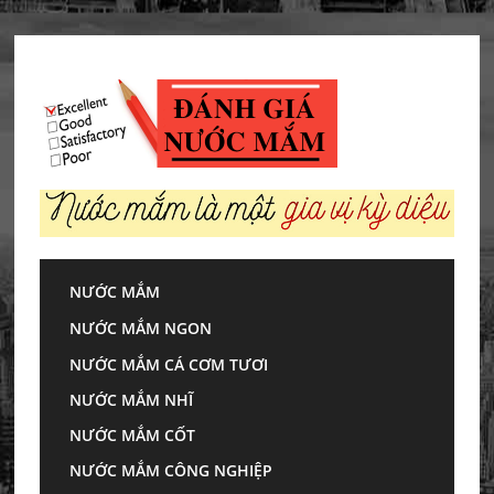
Skip
to
content
NƯỚC MẮM
Trang chủ
»
Nước mắm
»
Độ đạm nước mắm là
NƯỚC MẮM NGON
gì? Nồng độ đạm bao nhiêu là ngon?
NƯỚC MẮM CÁ CƠM TƯƠI
Độ đạm nước mắm
NƯỚC MẮM NHĨ
là gì? Nồng độ đạm
NƯỚC MẮM CỐT
NƯỚC MẮM CÔNG NGHIỆP
bao nhiêu là ngon?