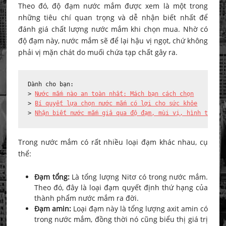
Theo đó, độ đạm nước mắm được xem là một trong
những tiêu chí quan trọng và dễ nhận biết nhất để
đánh giá chất lượng nước mắm khi chọn mua. Nhờ có
độ đạm này, nước mắm sẽ để lại hậu vị ngọt, chứ không
phải vị mặn chát do muối chứa tạp chất gây ra.
Dành cho bạn:

> 
Nước mắm nào an toàn nhất: Mách bạn cách chọn
> 
Bí quyết lựa chọn nước mắm có lợi cho sức khỏe
> 
Nhận biết nước mắm giả qua độ đạm, mùi vị, hình thức
Trong nước mắm có rất nhiều loại đạm khác nhau, cụ
thể:
Đạm tổng:
Là tổng lượng Nitơ có trong nước mắm.
Theo đó, đây là loại đạm quyết định thứ hạng của
thành phẩm nước mắm ra đời.
Đạm amin:
Loại đạm này là tổng lượng axit amin có
trong nước mắm, đồng thời nó cũng biểu thị giá trị