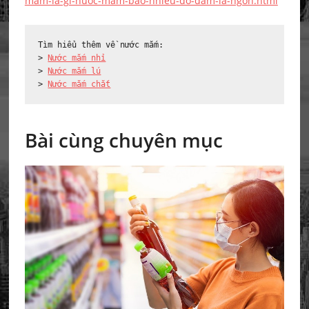
mam-la-gi-nuoc-mam-bao-nhieu-do-dam-la-ngon.html
Tìm hiểu thêm về nước mắm:

> 
Nước mắm nhỉ
> 
Nước mắm lú
> 
Nước mắm chắt
Bài cùng chuyên mục