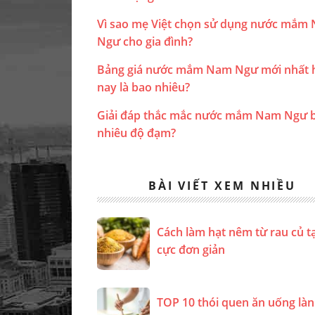
Vì sao mẹ Việt chọn sử dụng nước mắm
Ngư cho gia đình?
Bảng giá nước mắm Nam Ngư mới nhất 
nay là bao nhiêu?
Giải đáp thắc mắc nước mắm Nam Ngư 
nhiêu độ đạm?
BÀI VIẾT XEM NHIỀU
Cách làm hạt nêm từ rau củ t
cực đơn giản
TOP 10 thói quen ăn uống là