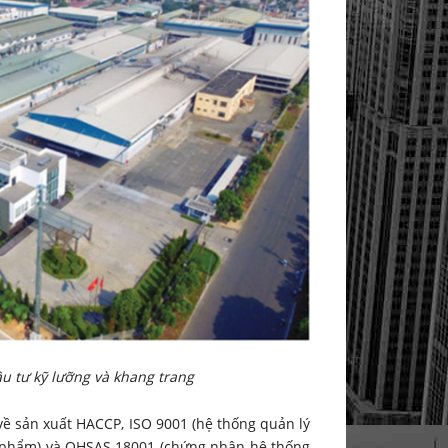
 tư kỹ lưỡng và khang trang
về sản xuất HACCP, ISO 9001 (hệ thống quản lý
ực phẩm) và OHSAS 18001 (chứng nhận hệ thống