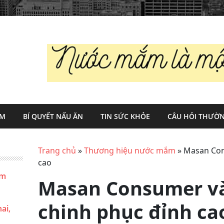
ẮM
BÍ QUYẾT NẤU ĂN
TIN SỨC KHỎE
CÂU HỎI THƯỜN
Trang chủ
»
Thương hiệu nước mắm
»
Masan Con
cao
ắm
Masan Consumer và
chinh phục đỉnh ca
ai,