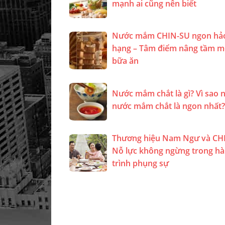
mạnh ai cũng nên biết
Nước mắm CHIN-SU ngon hả
hạng – Tâm điểm nâng tầm m
bữa ăn
Nước mắm chắt là gì? Vì sao n
nước mắm chắt là ngon nhất?
Thương hiệu Nam Ngư và CH
Nỗ lực không ngừng trong h
trình phụng sự