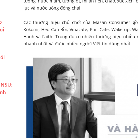
tương, nước mắm, tương ớt, mì ăn liền, cháo, xúc xích,
lực và nước uống đóng chai.
o
Các thương hiệu chủ chốt của Masan Consumer gồ
ọi
Kokomi, Heo Cao Bồi, Vinacafe, Phil Café, Wake-up, W
Hanh và Faith. Trong đó có nhiều thương hiệu nhiều
nhanh nhất và được nhiều người Việt tin dùng nhất.
ói
INSU:
ành