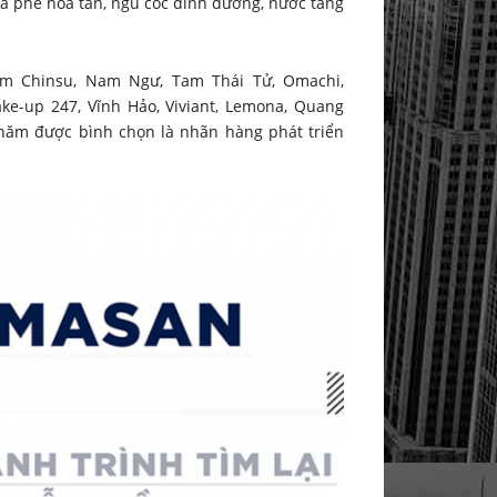
 cà phê hòa tan, ngũ cốc dinh dưỡng, nước tăng
m Chinsu, Nam Ngư, Tam Thái Tử, Omachi,
ake-up 247, Vĩnh Hảo, Viviant, Lemona, Quang
 năm được bình chọn là nhãn hàng phát triển