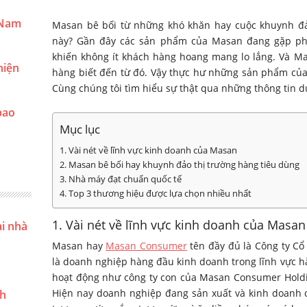
 Nam
Masan bê bối từ những khó khăn hay cuộc khuynh đảo
này? Gần đây các sản phẩm của Masan đang gặp phả
khiến không ít khách hàng hoang mang lo lắng. Và M
hiện
hàng biết đến từ đó. Vậy thực hư những sản phẩm của
Cùng chúng tôi tìm hiểu sự thật qua những thông tin d
bao
Mục lục
1. Vài nét về lĩnh vực kinh doanh của Masan
2. Masan bê bối hay khuynh đảo thị trường hàng tiêu dùng
3. Nhà máy đạt chuẩn quốc tế
4. Top 3 thương hiệu được lựa chọn nhiều nhất
1. Vài nét về lĩnh vực kinh doanh của Masan
ại nhà
Masan hay
Masan Consumer
tên đầy đủ là Công ty C
là doanh nghiệp hàng đầu kinh doanh trong lĩnh vực 
hoạt động như công ty con của Masan Consumer Holdi
Hiện nay doanh nghiệp đang sản xuất và kinh doanh 
nh