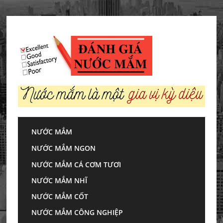
Skip
to
content
NƯỚC MẮM
Trang chủ
»
Tin sức khỏe
»
Cách giảm lượng
NƯỚC MẮM NGON
muối, ăn ít mặn cho người bị đột quỵ
NƯỚC MẮM CÁ CƠM TƯƠI
Cách giảm lượng
NƯỚC MẮM NHĨ
muối, ăn ít mặn
NƯỚC MẮM CỐT
NƯỚC MẮM CÔNG NGHIỆP
cho người bị đột